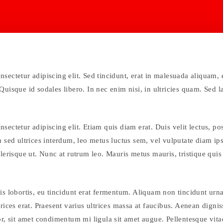
sectetur adipiscing elit. Sed tincidunt, erat in malesuada aliquam, e
uisque id sodales libero. In nec enim nisi, in ultricies quam. Sed la
sectetur adipiscing elit. Etiam quis diam erat. Duis velit lectus, po
em sed ultrices interdum, leo metus luctus sem, vel vulputate diam 
elerisque ut. Nunc at rutrum leo. Mauris metus mauris, tristique qui
is lobortis, eu tincidunt erat fermentum. Aliquam non tincidunt urna.
trices erat. Praesent varius ultrices massa at faucibus. Aenean digni
or, sit amet condimentum mi ligula sit amet augue. Pellentesque vita