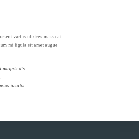
aesent varius ultrices massa at
tum mi ligula sit amet augue.
et magnis dis
.
etus iaculis